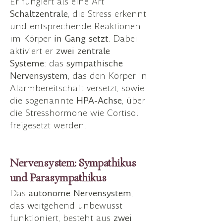
Er fungiert als eine Art
Schaltzentrale
, die Stress erkennt
und entsprechende Reaktionen
im Körper
in Gang setzt
. Dabei
aktiviert er
zwei zentrale
Systeme
: das
sympathische
Nervensystem
, das den Körper in
Alarmbereitschaft versetzt, sowie
die sogenannte
HPA-Achse
, über
die Stresshormone wie Cortisol
freigesetzt werden.
Nervensystem: Sympathikus
und Parasympathikus
Das
autonome Nervensystem
,
das
w
eitgehend unbewusst
funktioniert, besteht aus
zwei