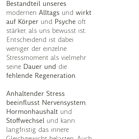
Bestandteil unseres
modernen
Alltags
und
wirkt
auf Körper
und
Psyche
oft
stärker, als uns bewusst ist.
Entscheidend ist dabei
weniger der einzelne
Stressmoment als vielmehr
seine
Dauer und
die
fehlende Regeneration
.
Anhaltender
Stress
beeinflusst
Nervensystem
,
Hormonhaushalt
und
Stoffwechsel
und kann
langfristig das innere
Gleichgewicht belasten. Auch