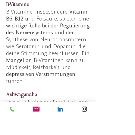
B-Vitamine
B-Vitamine, insbesondere
Vitamin
B6, B12 u
nd Folsäure, spielen eine
wichtige Rolle bei der Regulierung
des Nervensystems
und der
Synthese von Neurotransmittern
wie Serotonin und Dopamin, die
deine Stimmung beeinflussen. Ein
Mangel
an B-Vitaminen kann zu
Müdigkeit
,
Reizbarkeit
und
depressiven Verstimmungen
führen.
Ashwagandha
Dieses adaptogene Kraut hat eine
lange Tradition in der
ayurvedischen Medizin und wird
eingesetzt um den Cortisolspiegel
zu senken, die Schlafqualität zu