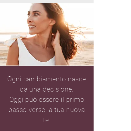
Ogni cambiamento nasce
da una decisione.
Oggi può essere il primo
passo verso la tua nuova
te.