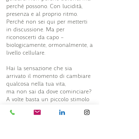
perché possono. Con lucidità,
presenza e al proprio ritmo.
Perché non sei qui per metterti
in discussione. Ma per
riconoscerti da capo –
biologicamente, ormonalmente, a
livello cellulare.
Hai la sensazione che sia
arrivato il momento di cambiare
qualcosa nella tua vita,
ma non sai da dove cominciare?
A volte basta un piccolo stimolo
per dare inizio a una grande
trasformazione. Parliamone
insieme! Scopriamo come posso
aiutarti nel tuo percorso.