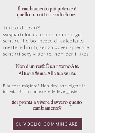
Il cambiamento più potente è
quello i
n cui ti ricordi chi sei.
T
i ricordi com’è…
svegliarti lucida e piena di energia
sentire il cibo invece di calcolarlo
mettere limiti, senza dover spiegare
sentirti sexy – per te, non per i likes
Non è un reset. È un ritorno.
A te.
Al tuo sistema. Alla tua verità.
E la cosa migliore?
Non devi stravolgere la
tua vita.
Basta conoscere le leve giuste.
ei pronta a vivere davvero questo
S
cambiamento?
SI, VOGLIO COMMINCIARE