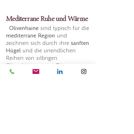
Mediterrane Ruhe und Wärme
Olivenhaine
sind typisch für die
mediterrane Region
und
zeichnen sich durch ihre
sanften
Hügel
und die unendlichen
Reihen von silbrigen
Olivenbäumen aus. Die warme
Sonne, die sanfte Brise und der
Duft von Oliven und Kräutern
verleihen diesen Hainen eine
besondere Atmosphäre der Ruhe
und Entspannung
. Diverse
Studien haben bereits gezeigt,
dass auch Olivenbäume in der
Lage sind, das Stressniveau zu
senken und insgesamt positiv