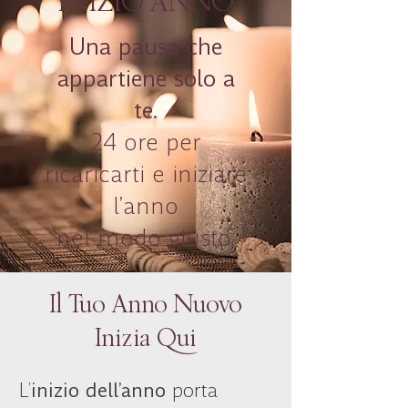
INIZIO ANNO
Una pausa che
appartiene solo a
te.
24 ore per
ricaricarti e iniziare
l’anno
nel modo giusto.
Il Tuo Anno Nuovo
Inizia Qui
L’
inizio dell’anno
porta