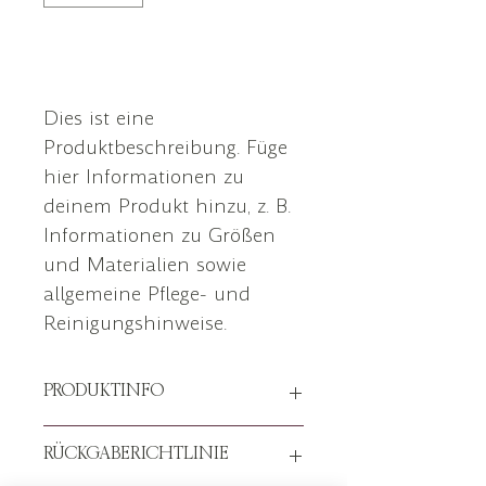
In den Warenkorb
Dies ist eine 
Produktbeschreibung. Füge 
hier Informationen zu 
deinem Produkt hinzu, z. B. 
Informationen zu Größen 
und Materialien sowie 
allgemeine Pflege- und 
Reinigungshinweise.
PRODUKTINFO
Das ist ein Produktdetail. Füge hier 
RÜCKGABERICHTLINIE
Informationen zu deinem Produkt 
hinzu, z. B. Informationen zu 