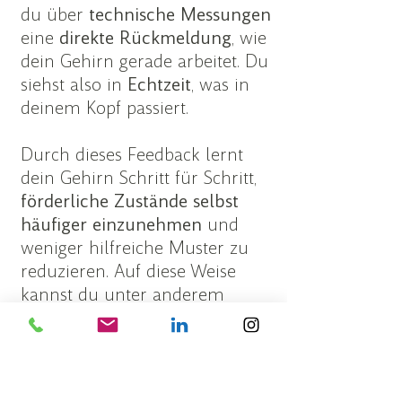
du über
technische Messungen
eine
direkte Rückmeldung
, wie
dein
Gehirn
gerade
arbeitet
. Du
siehst also in
Echtzeit
, was in
deinem Kopf passiert.
Durch dieses Feedback lernt
dein Gehirn Schritt für Schritt,
förderliche Zustände selbst
häufiger einzunehmen
und
weniger hilfreiche Muster zu
reduzieren. Auf diese Weise
kannst du unter anderem
deine
Konzentration
verbessern
,
Stress
besser
regulieren
und
emotionale
Ausgeglichenheit
fördern
.