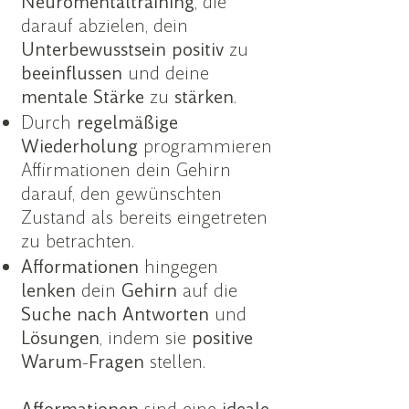
Neuromentaltraining
, die
darauf abzielen, dein
Unterbewusstsein
positiv
zu
beeinflussen
und deine
mentale
Stärke
zu
stärken
.
Durch
regelmäßige
Wiederholung
programmieren
Affirmationen dein Gehirn
darauf, den gewünschten
Zustand als bereits eingetreten
zu betrachten.
Afformationen
hingegen
lenken
dein
Gehirn
auf die
Suche
nach
Antworten
und
Lösungen
, indem sie
positive
Warum
-
Fragen
stellen.