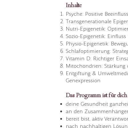
Inhalte
Psyche: Positive Beeinfl
Transgenerationale Epigen
Nutri-Epigenetik: Optimi
Sozio-Epigenetik: Einflu
Physio-Epigenetik: Bewegu
Schlafoptimierung: Strate
Vitamin D: Richtiger Ein
Mitochondrien: Stärkung d
Entgiftung & Umweltmedi
Genexpression
Das Programm ist für dich 
deine Gesundheit ganzhei
an den Zusammenhängen zw
bereit bist, aktiv Veran
nach nachhaltigen Lösung