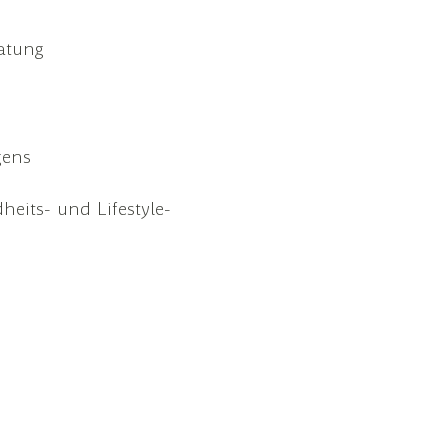
atung
gens
eits- und Lifestyle-